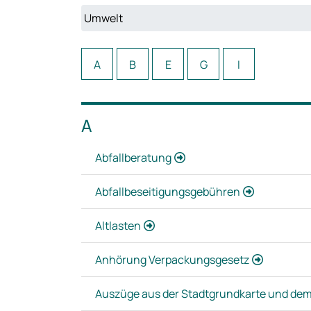
Sie können hier das Themengebiet wechseln o
A
B
E
G
I
A
Abfallberatung
Abfallbeseitigungsgebühren
Altlasten
Anhörung Verpackungsgesetz
Auszüge aus der Stadtgrundkarte und de