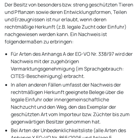
Der Besitz von besonders bzw. streng geschützten Tieren
und Pflanzen sowie deren Entwicklungsformen, Teilen
und Erzeugnissen ist nur erlaubt, wenn deren
rechtmäßige Herkunft (z.B. legale Zucht oder Einfuhr)
nachgewiesen werden kann. Ein Nachweis ist
folgendermaßen zu erbringen:
Für Arten des Anhangs A der EG-VO Nr. 338/97 wird der
Nachweis mit der zugehörigen
Vermarktungsgenehmigung (im Sprachgebrauch:
CITES-Bescheinigung) erbracht.
In allen anderen Fällen umfasst der Nachweis der
rechtmäßigen Herkunft geeignete Belege über die
legale Einfuhr oder innergemeinschaftliche
Nachzucht und den Weg, den das Exemplar der
geschützten Art vom Importeur bzw. Züchter bis zum
gegenwärtigen Besitzer genommen hat.
Bei Arten der Unbedenklichkeitsliste (alle Arten des
Anhangs X EG-VO Nr. 865/2006 und Anlage 5