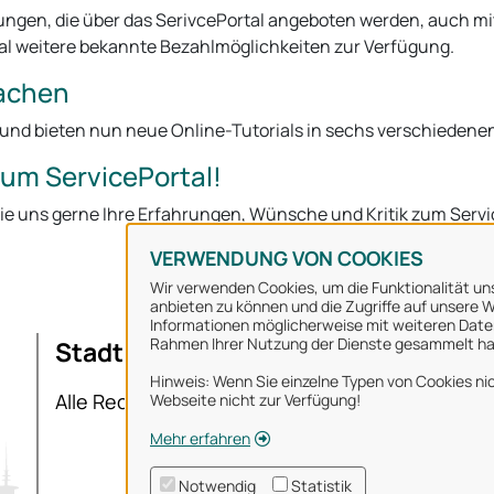
tungen, die über das SerivcePortal angeboten werden, auch m
l weitere bekannte Bezahlmöglichkeiten zur Verfügung.
rachen
 und bieten nun neue Online-Tutorials in sechs verschiedene
zum ServicePortal!
e uns gerne Ihre Erfahrungen, Wünsche und Kritik zum Service
VERWENDUNG VON COOKIES
Wir verwenden Cookies, um die Funktionalität uns
anbieten zu können und die Zugriffe auf unsere We
Informationen möglicherweise mit weiteren Daten
Rahmen Ihrer Nutzung der Dienste gesammelt h
Stadt Osnabrück
Ü
Hinweis: Wenn Sie einzelne Typen von Cookies nic
I
Alle Rechte vorbehalten
Webseite nicht zur Verfügung!
D
Mehr erfahren
N
Notwendig
Statistik