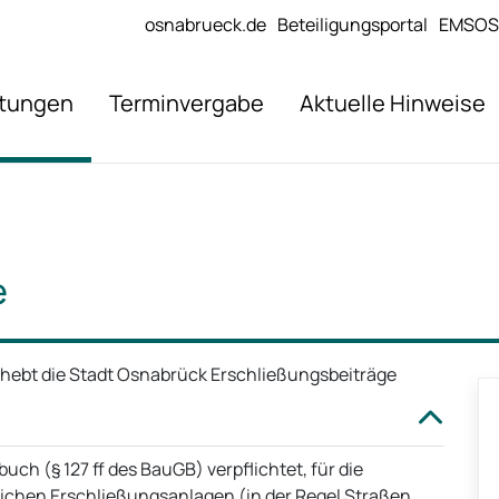
osnabrueck.de
Beteiligungsportal
EMSOS
stungen
Terminvergabe
Aktuelle Hinweise
e
erhebt die Stadt Osnabrück Erschließungsbeiträge
ch (§ 127 ff des BauGB) verpflichtet, für die
lichen Erschließungsanlagen (in der Regel Straßen,