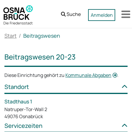
Zum Hauptinhalt springen
Suche
Anmelden
M
Start
Beitragswesen
Beitragswesen 20-23
Diese Einrichtung gehört zu
Kommunale Abgaben
.
Standort
Stadthaus 1
Natruper-Tor-Wall 2
49076 Osnabrück
Servicezeiten