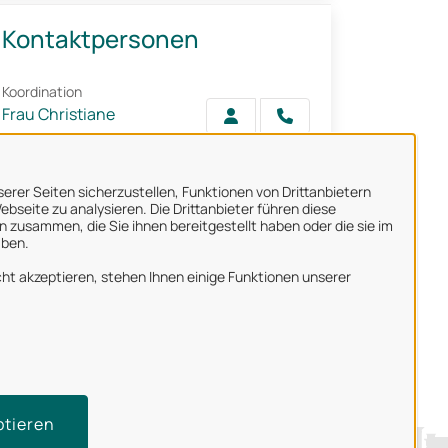
Kontaktpersonen
Koordination
Frau Christiane
Oevermann
erer Seiten sicherzustellen, Funktionen von Drittanbietern
bseite zu analysieren. Die Drittanbieter führen diese
 zusammen, die Sie ihnen bereitgestellt haben oder die sie im
aben.
ber uns
ht akzeptieren, stehen Ihnen einige Funktionen unserer
mpressum
atenschutzerklärung
utzungsbedingungen
rrierefreiheit
ptieren
echnischer Support