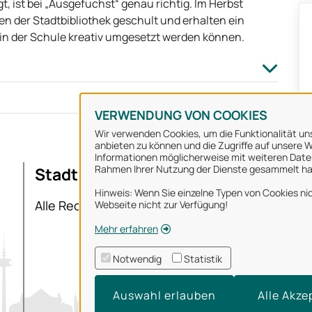
, ist bei „Ausgefuchst“ genau richtig. Im Herbst
n der Stadtbibliothek geschult und erhalten ein
in der Schule kreativ umgesetzt werden können.
VERWENDUNG VON COOKIES
Wir verwenden Cookies, um die Funktionalität uns
anbieten zu können und die Zugriffe auf unsere We
Informationen möglicherweise mit weiteren Daten
Rahmen Ihrer Nutzung der Dienste gesammelt h
Stadt Osnabrück
Ü
Hinweis: Wenn Sie einzelne Typen von Cookies nic
I
Alle Rechte vorbehalten
Webseite nicht zur Verfügung!
D
Mehr erfahren
N
Notwendig
Statistik
Ba
Auswahl erlauben
Alle Akze
T