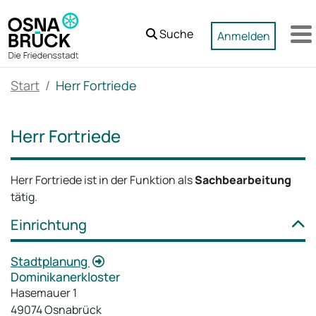
Zum Hauptinhalt springen
Suche
Anmelden
M
Start
Herr Fortriede
Herr Fortriede
Herr Fortriede ist in der Funktion als
Sachbearbeitung
tätig.
Einrichtung
Stadtplanung
Dominikanerkloster
Hasemauer 1
49074 Osnabrück