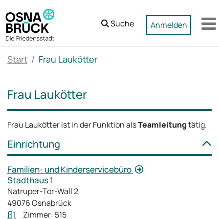
Zum Hauptinhalt springen
Suche
Anmelden
M
Start
Frau Laukötter
Frau Laukötter
Frau Laukötter ist in der Funktion als
Teamleitung
tätig.
Einrichtung
Familien- und Kinderservicebüro
Stadthaus 1
Natruper-Tor-Wall 2
49076 Osnabrück
Zimmer: 515