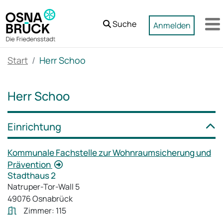
Zum Hauptinhalt springen
Suche
Anmelden
M
Start
Herr Schoo
Herr Schoo
Einrichtung
Kommunale Fachstelle zur Wohnraumsicherung und
Prävention
Stadthaus 2
Natruper-Tor-Wall 5
49076 Osnabrück
Zimmer: 115