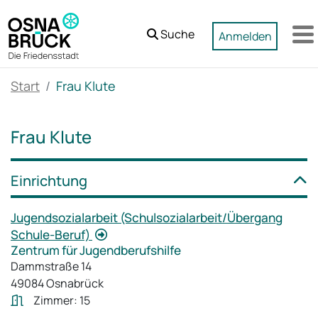
Zum Hauptinhalt springen
Suche
Anmelden
M
Start
Frau Klute
Frau Klute
Einrichtung
Jugendsozialarbeit (Schulsozialarbeit/Übergang
Schule-Beruf)
Zentrum für Jugendberufshilfe
Dammstraße 14
49084 Osnabrück
Zimmer: 15