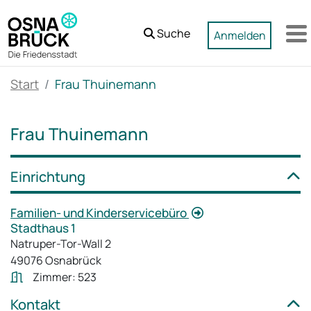
Zum Hauptinhalt springen
Suche
Anmelden
M
Start
Frau Thuinemann
Frau Thuinemann
Einrichtung
Familien- und Kinderservicebüro
Stadthaus 1
Natruper-Tor-Wall 2
49076 Osnabrück
Zimmer: 523
Kontakt