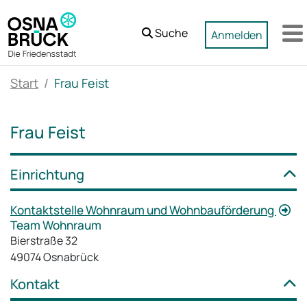
Zum Hauptinhalt springen
Suche
Anmelden
M
Start
Frau Feist
Frau Feist
Einrichtung
Kontaktstelle Wohnraum und Wohnbauförderung
Team Wohnraum
Bierstraße 32
49074 Osnabrück
Kontakt