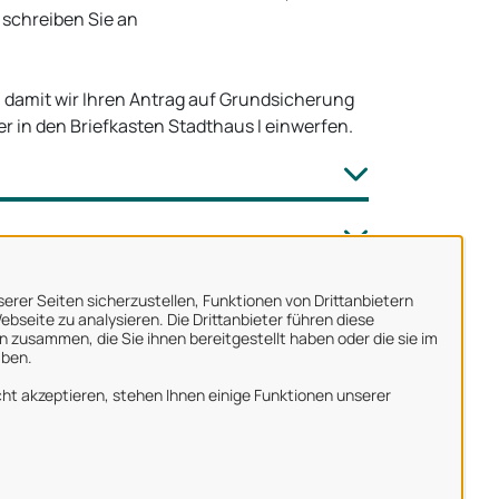
r schreiben Sie an
, damit wir Ihren Antrag auf Grundsicherung
 in den Briefkasten Stadthaus I einwerfen.
erer Seiten sicherzustellen, Funktionen von Drittanbietern
bseite zu analysieren. Die Drittanbieter führen diese
 zusammen, die Sie ihnen bereitgestellt haben oder die sie im
aben.
ber uns
ht akzeptieren, stehen Ihnen einige Funktionen unserer
mpressum
atenschutzerklärung
utzungsbedingungen