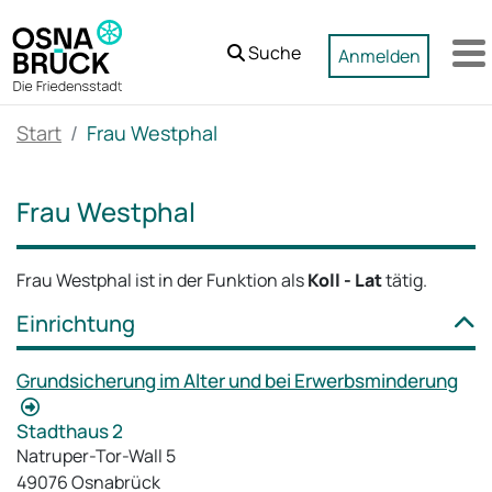
Zum Hauptinhalt springen
Suche
Anmelden
M
Start
Frau Westphal
Frau Westphal
Frau Westphal ist in der Funktion als
Koll - Lat
tätig.
Einrichtung
Grundsicherung im Alter und bei Erwerbsminderung
Stadthaus 2
Natruper-Tor-Wall 5
49076 Osnabrück