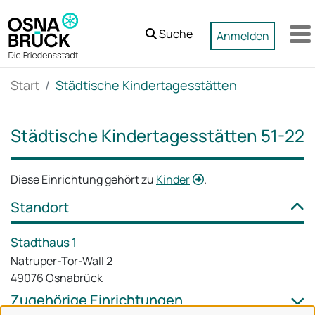
Zum Hauptinhalt springen
Suche
Anmelden
M
Start
Städtische Kindertagesstätten
Städtische Kindertagesstätten 51-22
Diese Einrichtung gehört zu
Kinder
.
Standort
Stadthaus 1
Natruper-Tor-Wall 2
49076 Osnabrück
Zugehörige Einrichtungen