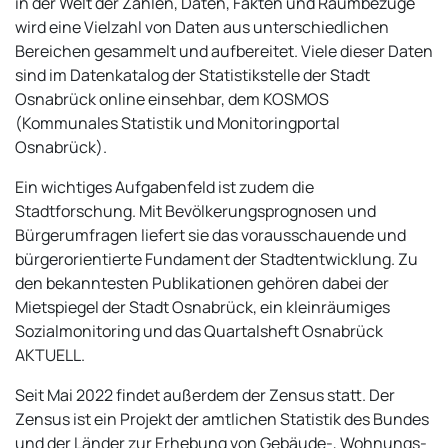
in der Welt der Zahlen, Daten, Fakten und Raumbezüge
wird eine Vielzahl von Daten aus unterschiedlichen
Bereichen gesammelt und aufbereitet. Viele dieser Daten
sind im Datenkatalog der Statistikstelle der Stadt
Osnabrück online einsehbar, dem KOSMOS
(Kommunales Statistik und Monitoringportal
Osnabrück).
Ein wichtiges Aufgabenfeld ist zudem die
Stadtforschung. Mit Bevölkerungsprognosen und
Bürgerumfragen liefert sie das vorausschauende und
bürgerorientierte Fundament der Stadtentwicklung. Zu
den bekanntesten Publikationen gehören dabei der
Mietspiegel der Stadt Osnabrück, ein kleinräumiges
Sozialmonitoring und das Quartalsheft Osnabrück
AKTUELL.
Seit Mai 2022 findet außerdem der Zensus statt. Der
Zensus ist ein Projekt der amtlichen Statistik des Bundes
und der Länder zur Erhebung von Gebäude-, Wohnungs-