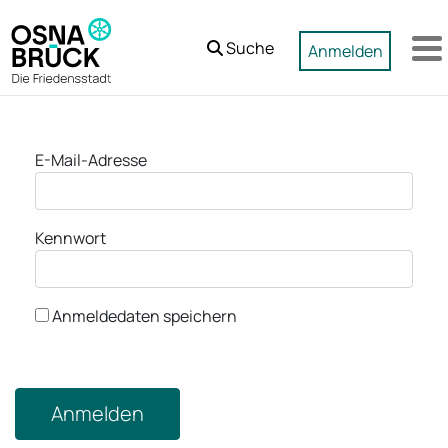
Zum Hauptinhalt springen
Suche
Anmelden
M
Anmeldung
E-Mail-Adresse
Kennwort
Anmeldedaten speichern
Anmelden