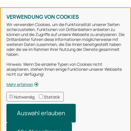
Konto erstellen
Kennwort vergessen
VERWENDUNG VON COOKIES
Wir verwenden Cookies, um die Funktionalität unserer Seiten
sicherzustellen, Funktionen von Drittanbietern anbieten zu
können und die Zugriffe auf unsere Webseite zu analysieren. Die
Stadt Osnabrück
Drittanbieter führen diese Informationen möglicherweise mit
weiteren Daten zusammen, die Sie ihnen bereitgestellt haben
oder die sie im Rahmen Ihrer Nutzung der Dienste gesammelt
Alle Rechte vorbehalten
haben.
Hinweis: Wenn Sie einzelne Typen von Cookies nicht
akzeptieren, stehen Ihnen einige Funktionen unserer Webseite
Über uns
nicht zur Verfügung!
Impressum
Mehr erfahren
Datenschutzerklärung
Notwendig
Statistik
Nutzungsbedingungen
Auswahl erlauben
Barrierefreiheit
Technischer Support