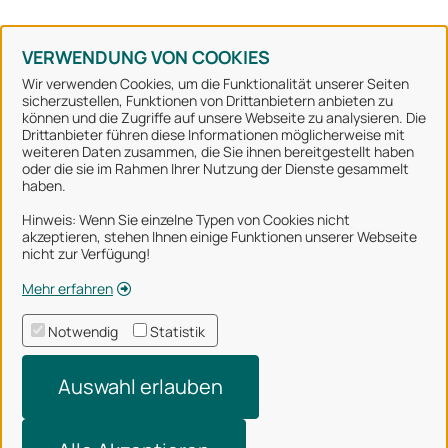
Konto erstellen
Kennwort vergessen
VERWENDUNG VON COOKIES
Wir verwenden Cookies, um die Funktionalität unserer Seiten
sicherzustellen, Funktionen von Drittanbietern anbieten zu
können und die Zugriffe auf unsere Webseite zu analysieren. Die
Stadt Osnabrück
Drittanbieter führen diese Informationen möglicherweise mit
weiteren Daten zusammen, die Sie ihnen bereitgestellt haben
oder die sie im Rahmen Ihrer Nutzung der Dienste gesammelt
Alle Rechte vorbehalten
haben.
Hinweis: Wenn Sie einzelne Typen von Cookies nicht
akzeptieren, stehen Ihnen einige Funktionen unserer Webseite
Über uns
nicht zur Verfügung!
Impressum
Mehr erfahren
Datenschutzerklärung
Notwendig
Statistik
Nutzungsbedingungen
Auswahl erlauben
Barrierefreiheit
Technischer Support