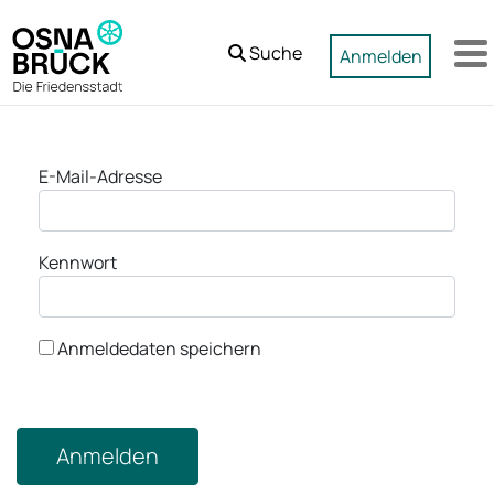
Zum Hauptinhalt springen
Suche
Anmelden
M
Anmeldung
E-Mail-Adresse
Kennwort
Anmeldedaten speichern
Anmelden