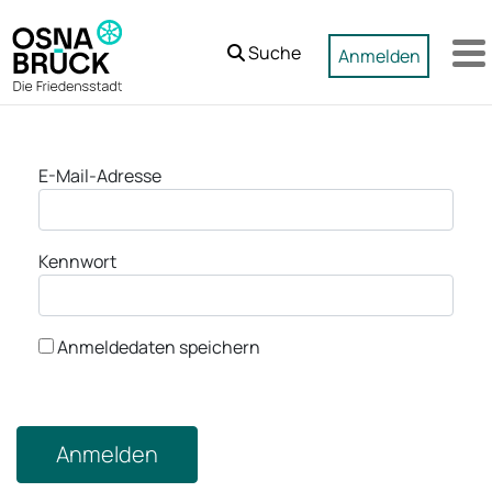
Zum Hauptinhalt springen
Suche
Anmelden
M
Anmeldung
E-Mail-Adresse
Kennwort
Anmeldedaten speichern
Anmelden