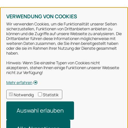
Konto erstellen
Kennwort vergessen
VERWENDUNG VON COOKIES
Wir verwenden Cookies, um die Funktionalität unserer Seiten
sicherzustellen, Funktionen von Drittanbietern anbieten zu
können und die Zugriffe auf unsere Webseite zu analysieren. Die
Stadt Osnabrück
Drittanbieter führen diese Informationen möglicherweise mit
weiteren Daten zusammen, die Sie ihnen bereitgestellt haben
oder die sie im Rahmen Ihrer Nutzung der Dienste gesammelt
Alle Rechte vorbehalten
haben.
Hinweis: Wenn Sie einzelne Typen von Cookies nicht
akzeptieren, stehen Ihnen einige Funktionen unserer Webseite
Über uns
nicht zur Verfügung!
Impressum
Mehr erfahren
Datenschutzerklärung
Notwendig
Statistik
Nutzungsbedingungen
Auswahl erlauben
Barrierefreiheit
Technischer Support