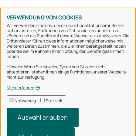
Konto erstellen
Kennwort vergessen
VERWENDUNG VON COOKIES
Wir verwenden Cookies, um die Funktionalität unserer Seiten
sicherzustellen, Funktionen von Drittanbietern anbieten zu
können und die Zugriffe auf unsere Webseite zu analysieren. Die
Stadt Osnabrück
Drittanbieter führen diese Informationen möglicherweise mit
weiteren Daten zusammen, die Sie ihnen bereitgestellt haben
oder die sie im Rahmen Ihrer Nutzung der Dienste gesammelt
Alle Rechte vorbehalten
haben.
Hinweis: Wenn Sie einzelne Typen von Cookies nicht
akzeptieren, stehen Ihnen einige Funktionen unserer Webseite
Über uns
nicht zur Verfügung!
Impressum
Mehr erfahren
Datenschutzerklärung
Notwendig
Statistik
Nutzungsbedingungen
Auswahl erlauben
Barrierefreiheit
Technischer Support