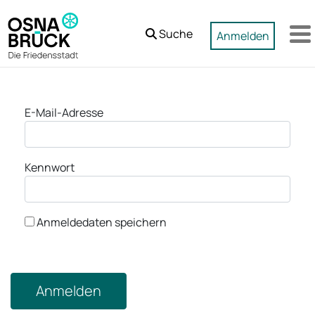
Zum Hauptinhalt springen
Suche
Anmelden
M
Anmeldung
E-Mail-Adresse
Kennwort
Anmeldedaten speichern
Anmelden