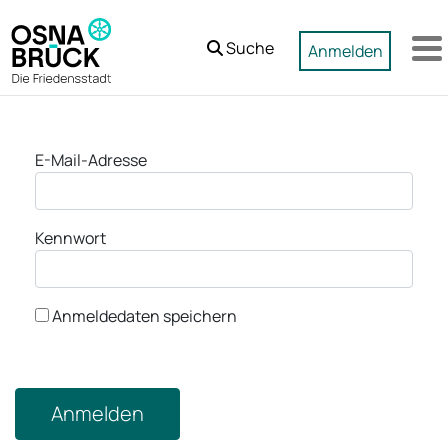
Zum Hauptinhalt springen
Suche
Anmelden
M
Anmeldung
E-Mail-Adresse
Kennwort
Anmeldedaten speichern
Anmelden