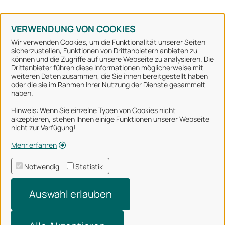
Konto erstellen
Kennwort vergessen
VERWENDUNG VON COOKIES
Wir verwenden Cookies, um die Funktionalität unserer Seiten
sicherzustellen, Funktionen von Drittanbietern anbieten zu
können und die Zugriffe auf unsere Webseite zu analysieren. Die
Stadt Osnabrück
Drittanbieter führen diese Informationen möglicherweise mit
weiteren Daten zusammen, die Sie ihnen bereitgestellt haben
oder die sie im Rahmen Ihrer Nutzung der Dienste gesammelt
Alle Rechte vorbehalten
haben.
Hinweis: Wenn Sie einzelne Typen von Cookies nicht
akzeptieren, stehen Ihnen einige Funktionen unserer Webseite
Über uns
nicht zur Verfügung!
Impressum
Mehr erfahren
Datenschutzerklärung
Notwendig
Statistik
Nutzungsbedingungen
Auswahl erlauben
Barrierefreiheit
Technischer Support