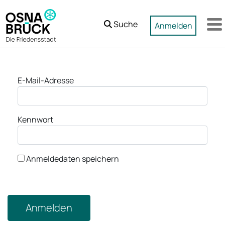
Zum Hauptinhalt springen
Suche
Anmelden
M
Anmeldung
E-Mail-Adresse
Kennwort
Anmeldedaten speichern
Anmelden