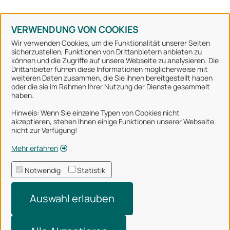
Konto erstellen
Kennwort vergessen
VERWENDUNG VON COOKIES
Wir verwenden Cookies, um die Funktionalität unserer Seiten
sicherzustellen, Funktionen von Drittanbietern anbieten zu
können und die Zugriffe auf unsere Webseite zu analysieren. Die
Stadt Osnabrück
Drittanbieter führen diese Informationen möglicherweise mit
weiteren Daten zusammen, die Sie ihnen bereitgestellt haben
oder die sie im Rahmen Ihrer Nutzung der Dienste gesammelt
Alle Rechte vorbehalten
haben.
Hinweis: Wenn Sie einzelne Typen von Cookies nicht
akzeptieren, stehen Ihnen einige Funktionen unserer Webseite
Über uns
nicht zur Verfügung!
Impressum
Mehr erfahren
Datenschutzerklärung
Notwendig
Statistik
Nutzungsbedingungen
Auswahl erlauben
Barrierefreiheit
Technischer Support