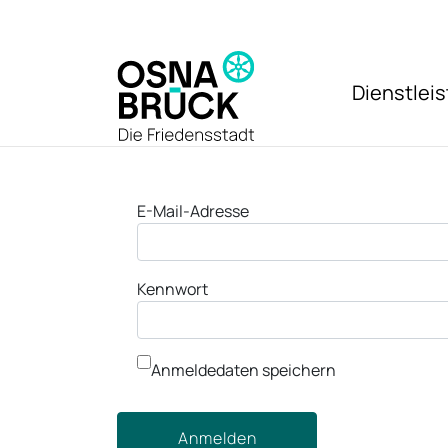
Zum Hauptinhalt springen
Dienstlei
Anmeldung
E-Mail-Adresse
Kennwort
Anmeldedaten speichern
Anmelden