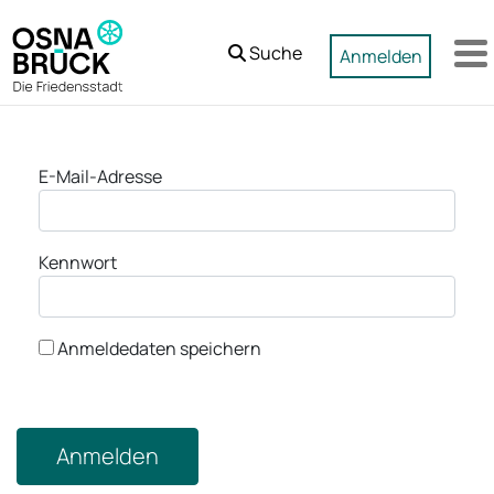
Zum Hauptinhalt springen
Suche
Anmelden
M
Anmeldung
E-Mail-Adresse
Kennwort
Anmeldedaten speichern
Anmelden