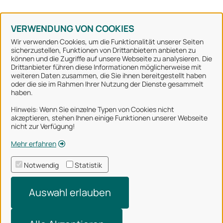
Konto erstellen
Kennwort vergessen
VERWENDUNG VON COOKIES
Wir verwenden Cookies, um die Funktionalität unserer Seiten
sicherzustellen, Funktionen von Drittanbietern anbieten zu
können und die Zugriffe auf unsere Webseite zu analysieren. Die
Stadt Osnabrück
Drittanbieter führen diese Informationen möglicherweise mit
weiteren Daten zusammen, die Sie ihnen bereitgestellt haben
oder die sie im Rahmen Ihrer Nutzung der Dienste gesammelt
Alle Rechte vorbehalten
haben.
Hinweis: Wenn Sie einzelne Typen von Cookies nicht
akzeptieren, stehen Ihnen einige Funktionen unserer Webseite
Über uns
nicht zur Verfügung!
Impressum
Mehr erfahren
Datenschutzerklärung
Notwendig
Statistik
Nutzungsbedingungen
Auswahl erlauben
Barrierefreiheit
Technischer Support