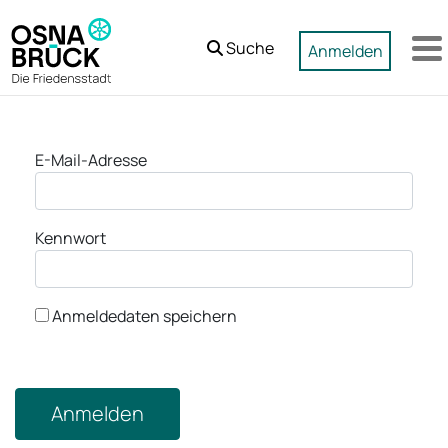
Zum Hauptinhalt springen
Suche
Anmelden
M
Anmeldung
E-Mail-Adresse
Kennwort
Anmeldedaten speichern
Anmelden