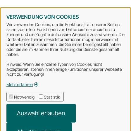
Konto erstellen
Kennwort vergessen
VERWENDUNG VON COOKIES
Wir verwenden Cookies, um die Funktionalität unserer Seiten
sicherzustellen, Funktionen von Drittanbietern anbieten zu
können und die Zugriffe auf unsere Webseite zu analysieren. Die
Stadt Osnabrück
Drittanbieter führen diese Informationen möglicherweise mit
weiteren Daten zusammen, die Sie ihnen bereitgestellt haben
oder die sie im Rahmen Ihrer Nutzung der Dienste gesammelt
Alle Rechte vorbehalten
haben.
Hinweis: Wenn Sie einzelne Typen von Cookies nicht
akzeptieren, stehen Ihnen einige Funktionen unserer Webseite
Über uns
nicht zur Verfügung!
Impressum
Mehr erfahren
Datenschutzerklärung
Notwendig
Statistik
Nutzungsbedingungen
Auswahl erlauben
Barrierefreiheit
Technischer Support