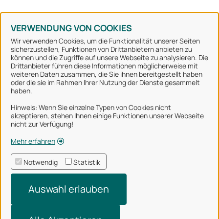
Konto erstellen
Kennwort vergessen
VERWENDUNG VON COOKIES
Wir verwenden Cookies, um die Funktionalität unserer Seiten
sicherzustellen, Funktionen von Drittanbietern anbieten zu
können und die Zugriffe auf unsere Webseite zu analysieren. Die
Stadt Osnabrück
Drittanbieter führen diese Informationen möglicherweise mit
weiteren Daten zusammen, die Sie ihnen bereitgestellt haben
oder die sie im Rahmen Ihrer Nutzung der Dienste gesammelt
Alle Rechte vorbehalten
haben.
Hinweis: Wenn Sie einzelne Typen von Cookies nicht
akzeptieren, stehen Ihnen einige Funktionen unserer Webseite
Über uns
nicht zur Verfügung!
Impressum
Mehr erfahren
Datenschutzerklärung
Notwendig
Statistik
Nutzungsbedingungen
Auswahl erlauben
Barrierefreiheit
Technischer Support