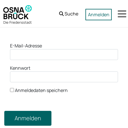
Zum Hauptinhalt springen
Suche
Anmelden
M
Anmeldung
E-Mail-Adresse
Kennwort
Anmeldedaten speichern
Anmelden