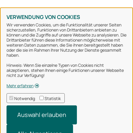
Konto erstellen
Kennwort vergessen
VERWENDUNG VON COOKIES
Wir verwenden Cookies, um die Funktionalität unserer Seiten
sicherzustellen, Funktionen von Drittanbietern anbieten zu
können und die Zugriffe auf unsere Webseite zu analysieren. Die
Stadt Osnabrück
Drittanbieter führen diese Informationen möglicherweise mit
weiteren Daten zusammen, die Sie ihnen bereitgestellt haben
oder die sie im Rahmen Ihrer Nutzung der Dienste gesammelt
Alle Rechte vorbehalten
haben.
Hinweis: Wenn Sie einzelne Typen von Cookies nicht
akzeptieren, stehen Ihnen einige Funktionen unserer Webseite
Über uns
nicht zur Verfügung!
Impressum
Mehr erfahren
Datenschutzerklärung
Notwendig
Statistik
Nutzungsbedingungen
Auswahl erlauben
Barrierefreiheit
Technischer Support