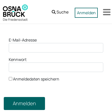
Zum Hauptinhalt springen
Suche
Anmelden
M
Anmeldung
E-Mail-Adresse
Kennwort
Anmeldedaten speichern
Anmelden