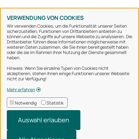
Konto erstellen
Kennwort vergessen
VERWENDUNG VON COOKIES
Wir verwenden Cookies, um die Funktionalität unserer Seiten
sicherzustellen, Funktionen von Drittanbietern anbieten zu
können und die Zugriffe auf unsere Webseite zu analysieren. Die
Stadt Osnabrück
Drittanbieter führen diese Informationen möglicherweise mit
weiteren Daten zusammen, die Sie ihnen bereitgestellt haben
oder die sie im Rahmen Ihrer Nutzung der Dienste gesammelt
Alle Rechte vorbehalten
haben.
Hinweis: Wenn Sie einzelne Typen von Cookies nicht
akzeptieren, stehen Ihnen einige Funktionen unserer Webseite
Über uns
nicht zur Verfügung!
Impressum
Mehr erfahren
Datenschutzerklärung
Notwendig
Statistik
Nutzungsbedingungen
Auswahl erlauben
Barrierefreiheit
Technischer Support