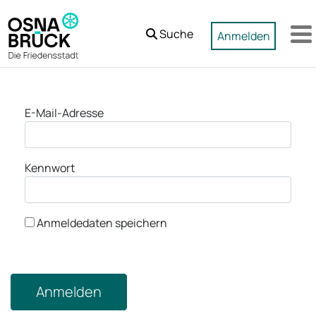
Zum Hauptinhalt springen
Suche
Anmelden
M
Anmeldung
E-Mail-Adresse
Kennwort
Anmeldedaten speichern
Anmelden