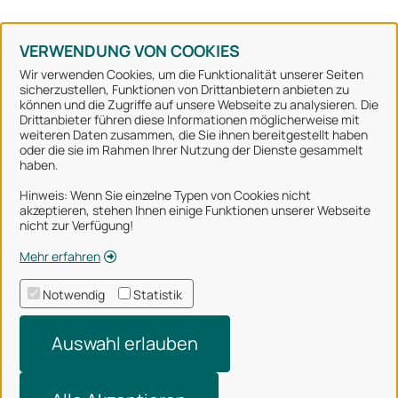
Konto erstellen
Kennwort vergessen
VERWENDUNG VON COOKIES
Wir verwenden Cookies, um die Funktionalität unserer Seiten
sicherzustellen, Funktionen von Drittanbietern anbieten zu
können und die Zugriffe auf unsere Webseite zu analysieren. Die
Stadt Osnabrück
Drittanbieter führen diese Informationen möglicherweise mit
weiteren Daten zusammen, die Sie ihnen bereitgestellt haben
oder die sie im Rahmen Ihrer Nutzung der Dienste gesammelt
Alle Rechte vorbehalten
haben.
Hinweis: Wenn Sie einzelne Typen von Cookies nicht
akzeptieren, stehen Ihnen einige Funktionen unserer Webseite
Über uns
nicht zur Verfügung!
Impressum
Mehr erfahren
Datenschutzerklärung
Notwendig
Statistik
Nutzungsbedingungen
Auswahl erlauben
Barrierefreiheit
Technischer Support