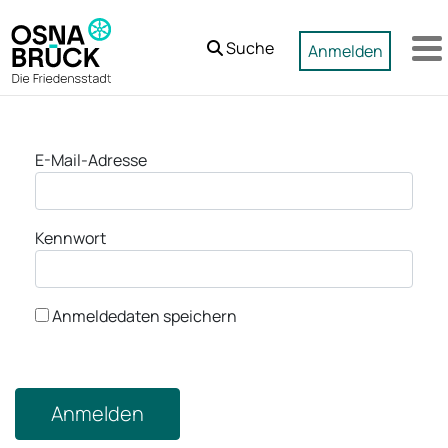
Zum Hauptinhalt springen
Suche
Anmelden
M
Anmeldung
E-Mail-Adresse
Kennwort
Anmeldedaten speichern
Anmelden