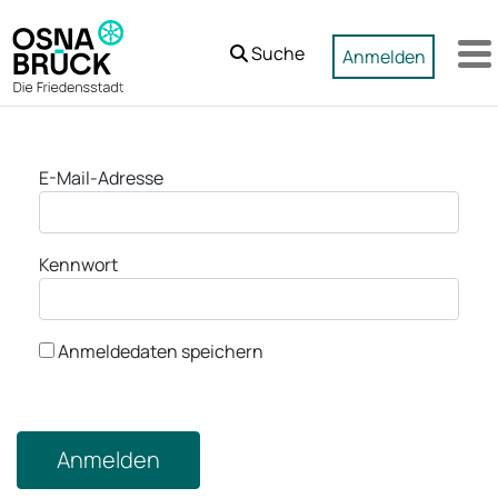
Zum Hauptinhalt springen
Suche
Anmelden
M
Anmeldung
E-Mail-Adresse
Kennwort
Anmeldedaten speichern
Anmelden