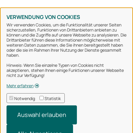
Konto erstellen
Kennwort vergessen
VERWENDUNG VON COOKIES
Wir verwenden Cookies, um die Funktionalität unserer Seiten
sicherzustellen, Funktionen von Drittanbietern anbieten zu
können und die Zugriffe auf unsere Webseite zu analysieren. Die
Stadt Osnabrück
Drittanbieter führen diese Informationen möglicherweise mit
weiteren Daten zusammen, die Sie ihnen bereitgestellt haben
oder die sie im Rahmen Ihrer Nutzung der Dienste gesammelt
Alle Rechte vorbehalten
haben.
Hinweis: Wenn Sie einzelne Typen von Cookies nicht
akzeptieren, stehen Ihnen einige Funktionen unserer Webseite
Über uns
nicht zur Verfügung!
Impressum
Mehr erfahren
Datenschutzerklärung
Notwendig
Statistik
Nutzungsbedingungen
Auswahl erlauben
Barrierefreiheit
Technischer Support