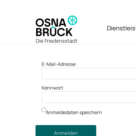
Zum Hauptinhalt springen
Dienstlei
Anmeldung
E-Mail-Adresse
Kennwort
Anmeldedaten speichern
Anmelden