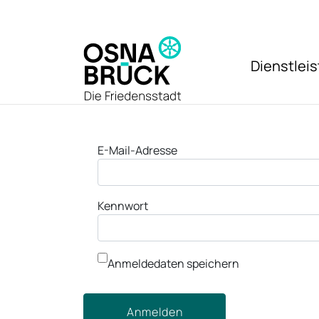
Zum Hauptinhalt springen
Dienstlei
Anmeldung
E-Mail-Adresse
Kennwort
Anmeldedaten speichern
Anmelden