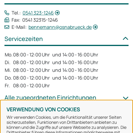
Tel.:
0541 323-1246
Fax: 0541 32315-1246
E-Mail:
bennemann@osnabrueck.de
Servicezeiten
Mo.
08:00
-
12:00
Uhr
und
14:00
-
16:00
Uhr
Di.
08:00
-
12:00
Uhr
und
14:00
-
16:00
Uhr
Mi.
08:00
-
12:00
Uhr
und
14:00
-
16:00
Uhr
Do.
08:00
-
12:00
Uhr
und
14:00
-
16:00
Uhr
Fr.
08:00
-
12:00
Uhr
Alle zugeordneten Einrichtungen
VERWENDUNG VON COOKIES
Wir verwenden Cookies, um die Funktionalität unserer Seiten
sicherzustellen, Funktionen von Drittanbietern anbieten zu
können und die Zugriffe auf unsere Webseite zu analysieren. Die
Stadt Osnabrück
Drittanbieter führen diese Informationen möglicherweise mit