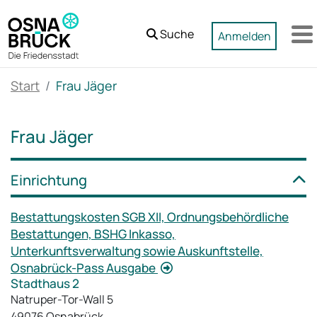
Zum Hauptinhalt springen
Suche
Anmelden
M
Start
Frau Jäger
Frau Jäger
Einrichtung
Bestattungskosten SGB XII, Ordnungsbehördliche
Bestattungen, BSHG Inkasso,
Unterkunftsverwaltung sowie Auskunftstelle,
Osnabrück-Pass Ausgabe
Stadthaus 2
Natruper-Tor-Wall 5
49076 Osnabrück