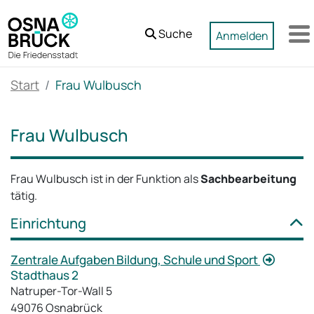
Zum Hauptinhalt springen
Suche
Anmelden
M
Start
Frau Wulbusch
Frau Wulbusch
Frau Wulbusch ist in der Funktion als
Sachbearbeitung
tätig.
Einrichtung
Zentrale Aufgaben Bildung, Schule und Sport
Stadthaus 2
Natruper-Tor-Wall 5
49076 Osnabrück