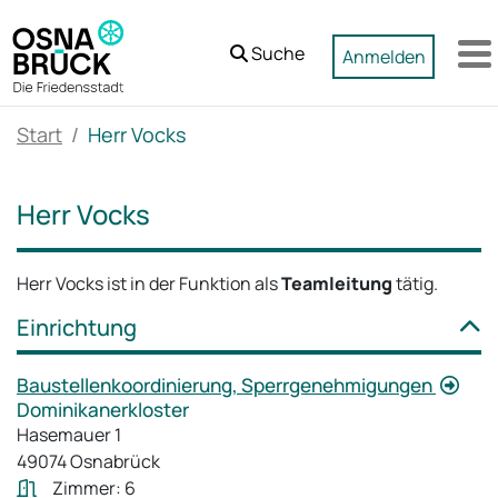
Zum Hauptinhalt springen
Suche
Anmelden
M
Start
Herr Vocks
Herr Vocks
Herr Vocks ist in der Funktion als
Teamleitung
tätig.
Einrichtung
Baustellenkoordinierung, Sperrgenehmigungen
Dominikanerkloster
Hasemauer 1
49074 Osnabrück
Zimmer: 6