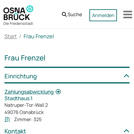
Zum Hauptinhalt springen
Suche
Anmelden
M
Start
Frau Frenzel
Frau Frenzel
Einrichtung
Zahlungsabwicklung
Stadthaus 1
Natruper-Tor-Wall 2
49076 Osnabrück
Zimmer: 325
Kontakt