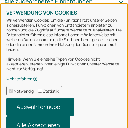
Alle zugeordneten Einrichtungen
VERWENDUNG VON COOKIES
Wir verwenden Cookies, um die Funktionalität unserer Seiten
sicherzustellen, Funktionen von Drittanbietern anbieten zu
können und die Zugriffe auf unsere Webseite zu analysieren. Die
Stadt Osnabrück
Drittanbieter führen diese Informationen möglicherweise mit
weiteren Daten zusammen, die Sie ihnen bereitgestellt haben
oder die sie im Rahmen Ihrer Nutzung der Dienste gesammelt
Alle Rechte vorbehalten
haben.
Hinweis: Wenn Sie einzelne Typen von Cookies nicht
akzeptieren, stehen Ihnen einige Funktionen unserer Webseite
Über uns
nicht zur Verfügung!
Impressum
Mehr erfahren
Datenschutzerklärung
Notwendig
Statistik
Nutzungsbedingungen
Auswahl erlauben
Barrierefreiheit
Technischer Support
Alle Akzeptieren