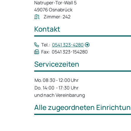
Natruper-Tor-Wall 5
49076 Osnabrück
Zimmer: 242
Kontakt
Tel.:
0541 323-4280
Fax: 0541 323-154280
Servicezeiten
Mo.
08:30
-
12:00
Uhr
Do.
14:00
-
17:30
Uhr
und nach Vereinbarung
Alle zugeordneten Einrichtu