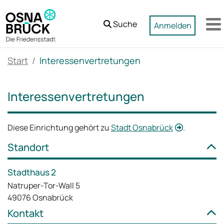
Zum Hauptinhalt springen
Suche
Anmelden
M
Start
Interessenvertretungen
Interessenvertretungen
Diese Einrichtung gehört zu
Stadt Osnabrück
.
Standort
Stadthaus 2
Natruper-Tor-Wall 5
49076 Osnabrück
Kontakt