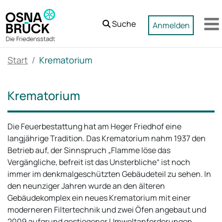
Zum Hauptinhalt springen
Suche
Anmelden
M
Start
Krematorium
Krematorium
Die Feuerbestattung hat am Heger Friedhof eine
langjährige Tradition. Das Krematorium nahm 1937 den
Betrieb auf, der Sinnspruch „Flamme löse das
Vergängliche, befreit ist das Unsterbliche“ ist noch
immer im denkmalgeschützten Gebäudeteil zu sehen. In
den neunziger Jahren wurde an den älteren
Gebäudekomplex ein neues Krematorium mit einer
moderneren Filtertechnik und zwei Öfen angebaut und
2009 aufgrund gestiegener Umweltanforderungen