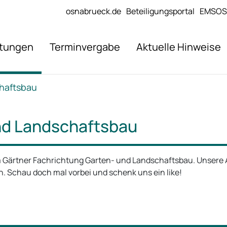
osnabrueck.de
Beteiligungsportal
EMSOS
stungen
Terminvergabe
Aktuelle Hinweise
haftsbau
nd Landschaftsbau
um Gärtner Fachrichtung Garten- und Landschaftsbau. Unsere
n. Schau doch mal vorbei und schenk uns ein like!