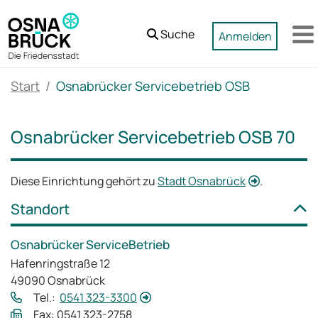
Zum Hauptinhalt springen
Suche
Anmelden
M
Start
Osnabrücker Servicebetrieb OSB
Osnabrücker Servicebetrieb OSB 70
Diese Einrichtung gehört zu
Stadt Osnabrück
.
Standort
Osnabrücker ServiceBetrieb
Hafenringstraße 12
49090 Osnabrück
Tel.:
0541 323-3300
Fax: 0541 323-2758