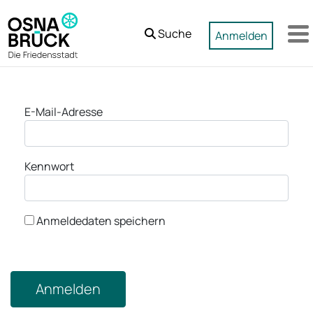
Zum Hauptinhalt springen
Suche
Anmelden
M
Anmeldung
E-Mail-Adresse
Kennwort
Anmeldedaten speichern
Anmelden