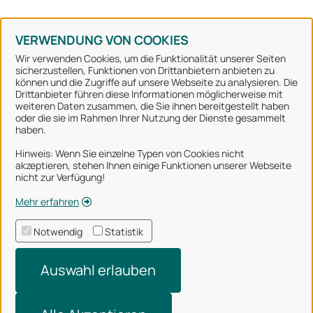
Konto erstellen
Kennwort vergessen
VERWENDUNG VON COOKIES
Wir verwenden Cookies, um die Funktionalität unserer Seiten
sicherzustellen, Funktionen von Drittanbietern anbieten zu
können und die Zugriffe auf unsere Webseite zu analysieren. Die
Stadt Osnabrück
Drittanbieter führen diese Informationen möglicherweise mit
weiteren Daten zusammen, die Sie ihnen bereitgestellt haben
oder die sie im Rahmen Ihrer Nutzung der Dienste gesammelt
Alle Rechte vorbehalten
haben.
Hinweis: Wenn Sie einzelne Typen von Cookies nicht
akzeptieren, stehen Ihnen einige Funktionen unserer Webseite
Über uns
nicht zur Verfügung!
Impressum
Mehr erfahren
Datenschutzerklärung
Notwendig
Statistik
Nutzungsbedingungen
Auswahl erlauben
Barrierefreiheit
Technischer Support