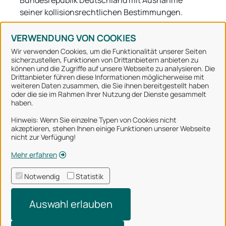
Bundesrepublik Deutschland mit Ausnahme
seiner kollisionsrechtlichen Bestimmungen.
VERWENDUNG VON COOKIES
Wir verwenden Cookies, um die Funktionalität unserer Seiten
sicherzustellen, Funktionen von Drittanbietern anbieten zu
können und die Zugriffe auf unsere Webseite zu analysieren. Die
Stadt Osnabrück
Drittanbieter führen diese Informationen möglicherweise mit
weiteren Daten zusammen, die Sie ihnen bereitgestellt haben
oder die sie im Rahmen Ihrer Nutzung der Dienste gesammelt
Alle Rechte vorbehalten
haben.
Hinweis: Wenn Sie einzelne Typen von Cookies nicht
akzeptieren, stehen Ihnen einige Funktionen unserer Webseite
Über uns
nicht zur Verfügung!
Impressum
Mehr erfahren
Datenschutzerklärung
Notwendig
Statistik
Nutzungsbedingungen
Auswahl erlauben
Barrierefreiheit