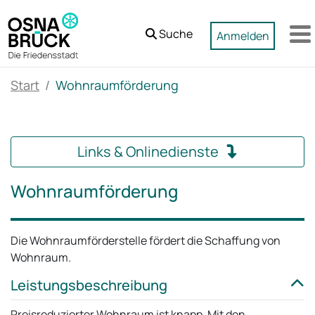
Zum Hauptinhalt springen
Suche
Anmelden
M
Start
Wohnraumförderung
Links & Onlinedienste
Wohnraumförderung
Die Wohnraumförderstelle fördert die Schaffung von
Wohnraum.
Leistungsbeschreibung
Preisreduzierter Wohnraum ist knapp. Mit den