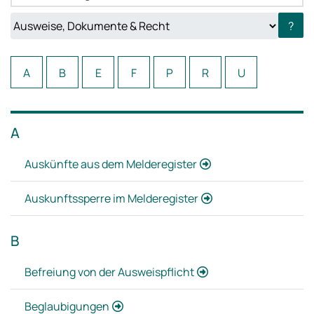
Sie können hier das Themengebiet wechseln oder alle verf
?
A
B
E
F
P
R
U
A
Auskünfte aus dem Melderegister
Auskunftssperre im Melderegister
B
Befreiung von der Ausweispflicht
Beglaubigungen