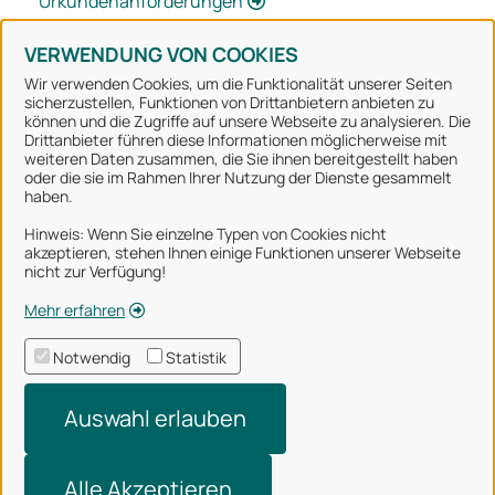
Urkundenanforderungen
VERWENDUNG VON COOKIES
Wir verwenden Cookies, um die Funktionalität unserer Seiten
sicherzustellen, Funktionen von Drittanbietern anbieten zu
können und die Zugriffe auf unsere Webseite zu analysieren. Die
Stadt Osnabrück
Drittanbieter führen diese Informationen möglicherweise mit
weiteren Daten zusammen, die Sie ihnen bereitgestellt haben
oder die sie im Rahmen Ihrer Nutzung der Dienste gesammelt
Alle Rechte vorbehalten
haben.
Hinweis: Wenn Sie einzelne Typen von Cookies nicht
akzeptieren, stehen Ihnen einige Funktionen unserer Webseite
Über uns
nicht zur Verfügung!
Impressum
Mehr erfahren
Datenschutzerklärung
Notwendig
Statistik
Nutzungsbedingungen
Auswahl erlauben
Barrierefreiheit
Technischer Support
Alle Akzeptieren