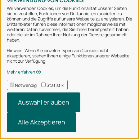
VERWENDUNG VON COOKIES
Messe / Markt (Veranstaltung einer Messe, einer
Wir verwenden Cookies, um die Funktionalität unserer Seiten
Ausstellung oder eines Großmarktes: Festsetzung)
sicherzustellen, Funktionen von Drittanbietern anbieten zu
können und die Zugriffe auf unsere Webseite zu analysieren. Die
Drittanbieter führen diese Informationen möglicherweise mit
weiteren Daten zusammen, die Sie ihnen bereitgestellt haben
Mietanfrage für ein städtisches Fahrzeug
oder die sie im Rahmen Ihrer Nutzung der Dienste gesammelt
haben.
Mobilfunkausbau
Hinweis: Wenn Sie einzelne Typen von Cookies nicht
akzeptieren, stehen Ihnen einige Funktionen unserer Webseite
nicht zur Verfügung!
Musikschule
Mehr erfahren
Muslimische Bestattung, Waschraum auf dem
Notwendig
Statistik
Friedhof Nahne
Auswahl erlauben
N
Nahmobilität
Alle Akzeptieren
Nahverkehrsplan