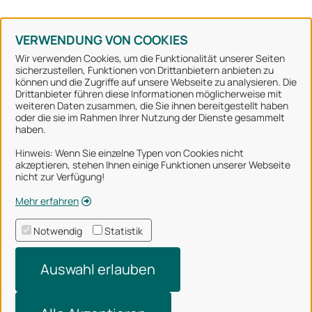
Konto erstellen
Kennwort vergessen
VERWENDUNG VON COOKIES
Wir verwenden Cookies, um die Funktionalität unserer Seiten
sicherzustellen, Funktionen von Drittanbietern anbieten zu
können und die Zugriffe auf unsere Webseite zu analysieren. Die
Stadt Osnabrück
Drittanbieter führen diese Informationen möglicherweise mit
weiteren Daten zusammen, die Sie ihnen bereitgestellt haben
oder die sie im Rahmen Ihrer Nutzung der Dienste gesammelt
Alle Rechte vorbehalten
haben.
Hinweis: Wenn Sie einzelne Typen von Cookies nicht
akzeptieren, stehen Ihnen einige Funktionen unserer Webseite
Über uns
nicht zur Verfügung!
Impressum
Mehr erfahren
Datenschutzerklärung
Notwendig
Statistik
Nutzungsbedingungen
Auswahl erlauben
Barrierefreiheit
Technischer Support