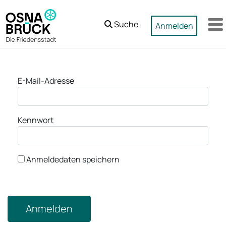
Zum Hauptinhalt springen
Suche
Anmelden
M
Anmeldung
E-Mail-Adresse
Kennwort
Anmeldedaten speichern
Anmelden