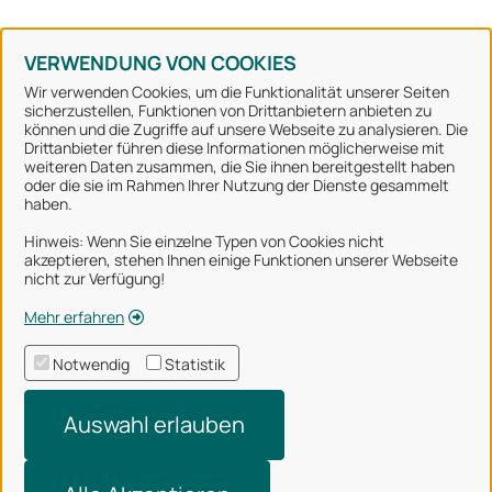
Konto erstellen
Kennwort vergessen
VERWENDUNG VON COOKIES
Wir verwenden Cookies, um die Funktionalität unserer Seiten
sicherzustellen, Funktionen von Drittanbietern anbieten zu
können und die Zugriffe auf unsere Webseite zu analysieren. Die
Stadt Osnabrück
Drittanbieter führen diese Informationen möglicherweise mit
weiteren Daten zusammen, die Sie ihnen bereitgestellt haben
oder die sie im Rahmen Ihrer Nutzung der Dienste gesammelt
Alle Rechte vorbehalten
haben.
Hinweis: Wenn Sie einzelne Typen von Cookies nicht
akzeptieren, stehen Ihnen einige Funktionen unserer Webseite
Über uns
nicht zur Verfügung!
Impressum
Mehr erfahren
Datenschutzerklärung
Notwendig
Statistik
Nutzungsbedingungen
Auswahl erlauben
Barrierefreiheit
Technischer Support