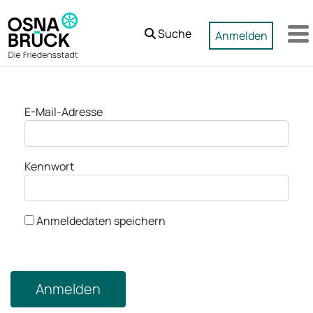
Zum Hauptinhalt springen
Suche
Anmelden
M
Anmeldung
E-Mail-Adresse
Kennwort
Anmeldedaten speichern
Anmelden