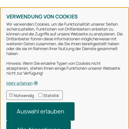
Konto erstellen
Kennwort vergessen
VERWENDUNG VON COOKIES
Wir verwenden Cookies, um die Funktionalität unserer Seiten
sicherzustellen, Funktionen von Drittanbietern anbieten zu
können und die Zugriffe auf unsere Webseite zu analysieren. Die
Stadt Osnabrück
Drittanbieter führen diese Informationen möglicherweise mit
weiteren Daten zusammen, die Sie ihnen bereitgestellt haben
oder die sie im Rahmen Ihrer Nutzung der Dienste gesammelt
Alle Rechte vorbehalten
haben.
Hinweis: Wenn Sie einzelne Typen von Cookies nicht
akzeptieren, stehen Ihnen einige Funktionen unserer Webseite
Über uns
nicht zur Verfügung!
Impressum
Mehr erfahren
Datenschutzerklärung
Notwendig
Statistik
Nutzungsbedingungen
Auswahl erlauben
Barrierefreiheit
Technischer Support