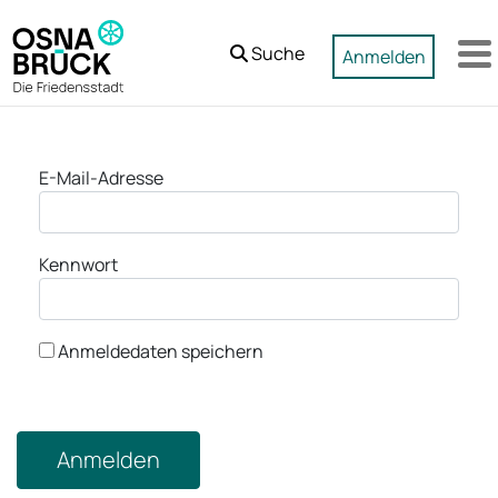
Zum Hauptinhalt springen
Suche
Anmelden
M
Anmeldung
E-Mail-Adresse
Kennwort
Anmeldedaten speichern
Anmelden